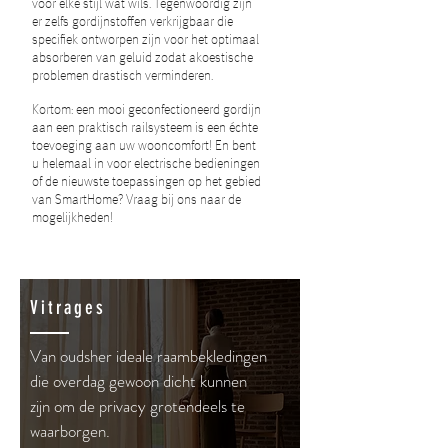
voor elke stijl wat wils. Tegenwoordig zijn
er zelfs gordijnstoffen verkrijgbaar die
specifiek ontworpen zijn voor het optimaal
absorberen van geluid zodat akoestische
problemen drastisch verminderen.
Kortom: een mooi geconfectioneerd gordijn
aan een praktisch railsysteem is een échte
toevoeging aan uw wooncomfort!
En bent
u helemaal in voor electrische bedieningen
of de nieuwste toepassingen op het gebied
van SmartHome? Vraag bij ons naar de
mogelijkheden!
Vitrages
Van oudsher ideale raambekledingen
die overdag gewoon dicht kunnen
zijn om de privacy grotendeels te
waarborgen.