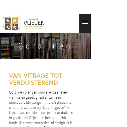
Gordijnen
VAN VITRAGE TOT
VERDUISTEREND
Gordijnen brengen onmiskenbaar sfeer,
warmte en gezelligheid en zijn een
onmisbare blikvanger in huis. Schroom je
er voor je wanden een kleur te geven? De
kracht van een kleur kun je ook uitdrukken
in gordijnen! Of je nu in bent voor chic,
landelijk, trendy, industrieel of design: er is