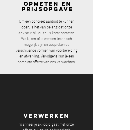
OPMETEN EN
PRIJSOPGAVE
Om een concreet aanbod te kunnen
doen, is het van belang dat onze
adviseur bij jou thuis komt opmeten.
We kijken of je wensen technisch
mogelijk zijn en bespreken de
verschillende vormen van voorbereiding
en afwerking. Vervolgens kun je een
complete offerte van ons verwachten.
VERWERKEN
Wanneer je akkoord gaat met onze