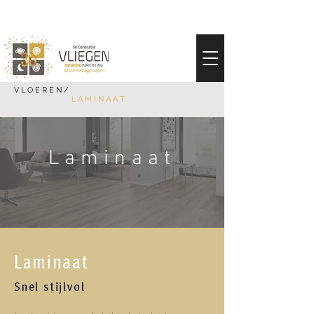
V L O E R E N /
L A M I N A A T
Laminaat
Laminaat
Snel stijlvol