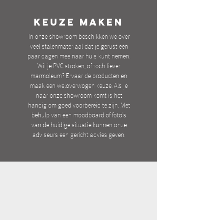
KEUZE MAKEN
In onze showroom beschikken we over
veel stalenmateriaal dat je gerust een
paar dagen mee naar huis kunt nemen.
Wil je PVC stroken, of toch liever
marmoleum? Ervaar de producten en
maak een weloverwogen keuze. Als je
naar onze showroom komt is het
handig om goed voorbereid te zijn. Met
behulp van een moodboard of foto’s
van de huidige situatie kunnen onze
adviseurs een gericht advies geven.