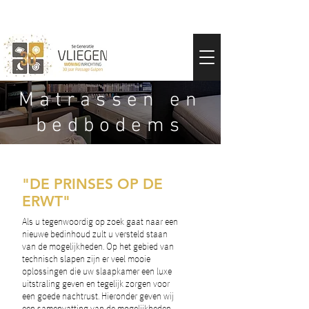
Ma
trassen en
bedbodems
"DE PRINSES OP DE
ERWT"
Als u tegenwoordig op zoek gaat naar een
nieuwe bedinhoud zult u versteld staan
van de mogelijkheden. Op het gebied van
technisch slapen zijn er veel mooie
oplossingen die uw slaapkamer een luxe
uitstraling geven en tegelijk zorgen voor
een goede nachtrust. Hieronder geven wij