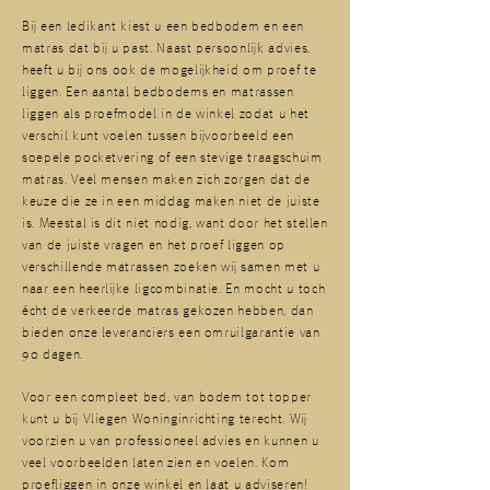
Bij een ledikant kiest u een bedbodem en een
matras dat bij u past. Naast persoonlijk advies,
heeft u bij ons ook de mogelijkheid om proef te
liggen. Een aantal bedbodems en matrassen
liggen als proefmodel in de winkel zodat u het
verschil kunt voelen tussen bijvoorbeeld een
soepele pocketvering of een stevige traagschuim
matras. Veel mensen maken zich zorgen dat de
keuze die ze in een middag maken niet de juiste
is. Meestal is dit niet nodig, want door het stellen
van de juiste vragen en het proef liggen op
verschillende matrassen zoeken wij samen met u
naar een heerlijke ligcombinatie. En mocht u toch
écht de verkeerde matras gekozen hebben, dan
bieden onze leveranciers een omruilgarantie van
90 dagen.
Voor een compleet bed, van bodem tot topper
kunt u bij Vliegen Woninginrichting terecht. Wij
voorzien u van professioneel advies en kunnen u
veel voorbeelden laten zien en voelen. Kom
proefliggen in onze winkel en laat u adviseren!