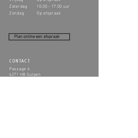
Zaterdag
10.00 - 17.00
uur
Zondag
Op afspraak
Plan online een afspraak
CONTACT
Passage 6
6271 HB Gulpen
T:
043 - 450 1584
E:
info@vliegenwoninginrichting.nl
VLIEGEN WONINGINRICHTING
VLOEREN
PVC Stroken
Vinyl