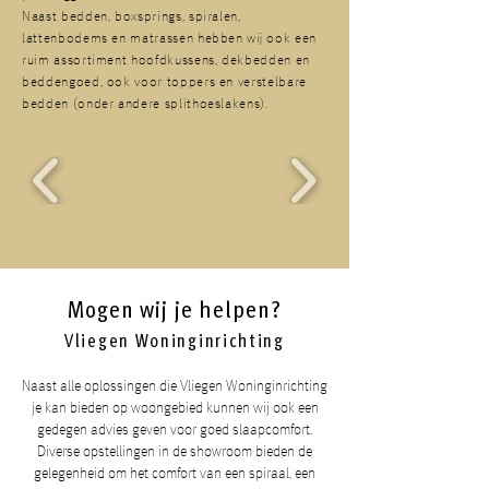
Naast bedden, boxsprings, spiralen,
lattenbodems en matrassen hebben wij ook een
ruim assortiment hoofdkussens, dekbedden en
beddengoed, ook voor toppers en verstelbare
bedden (onder andere splithoeslakens).
Mogen wij je helpen?
Vliegen Woninginrichting
Naast alle oplossingen die Vliegen Woninginrichting
je kan bieden op woongebied kunnen wij ook een
gedegen advies geven voor goed slaapcomfort.
Diverse opstellingen in de showroom bieden de
gelegenheid om het comfort van een spiraal, een