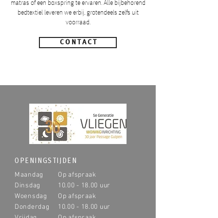
matras of een boxspring te ervaren. Alle bijbehorend
bedtextiel leveren we erbij, grotendeels zelfs uit
voorraad.
C O N T A C T
OPENINGSTIJDEN
Maandag
Op afspraak
Dinsdag
10.00 - 18.00
uur
Woensdag
Op afspraak
Donderdag
10.00 - 18.00
uur
Vrijdag
Op afspraak