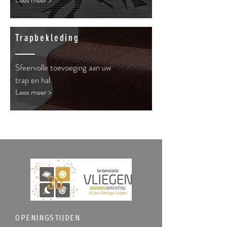
Trapbekleding
Sfeervolle toevoeging aan uw
trap en hal
Lees meer >
OPENINGSTIJDEN