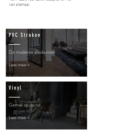
kan allemaal.
PVC Stroken
De moderne alleskunner
Lees meer >
Vinyl
Gemak op de rol
Lees meer >