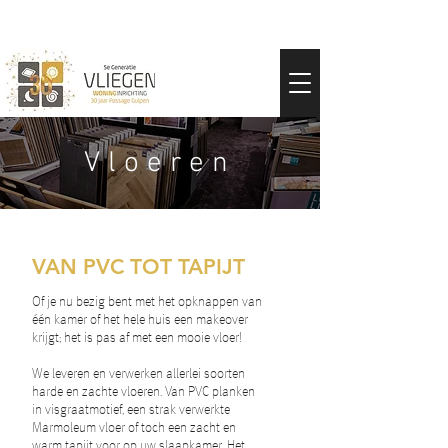
Vloeren
VAN PVC TOT TAPIJT
Of je nu bezig bent met het opknappen van
één kamer of het hele huis een makeover
krijgt; het is pas af met een mooie vloer!
We leveren en verwerken allerlei soorten
harde en zachte vloeren. Van PVC planken
in visgraatmotief, een strak verwerkte
Marmoleum vloer of toch een zacht en
warm tapijt voor op uw slaapkamer. Het