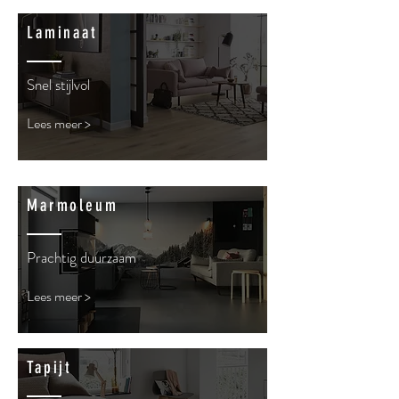
Laminaat
Snel stijlvol
Lees meer >
Marmoleum
Prachtig duurzaam
Lees meer >
Tapijt