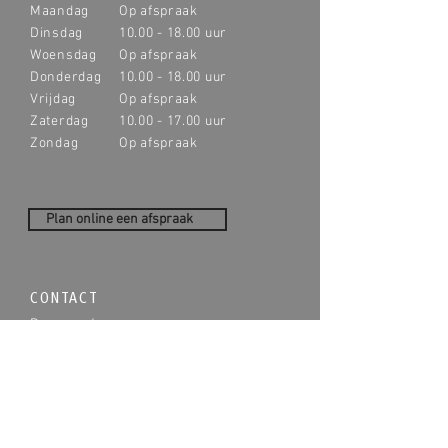
Maandag
Op afspraak
Dinsdag
10.00 - 18.00
uur
Woensdag
Op afspraak
Donderdag
10.00 - 18.00
uur
Vrijdag
Op afspraak
Zaterdag
10.00 - 17.00
uur
Zondag
Op afspraak
Plan online een afspraak
CONTACT
Passage 6
6271 HB Gulpen
T:
043 - 450 1584
E:
info@vliegenwoninginrichting.nl
VLIEGEN WONINGINRICHTING