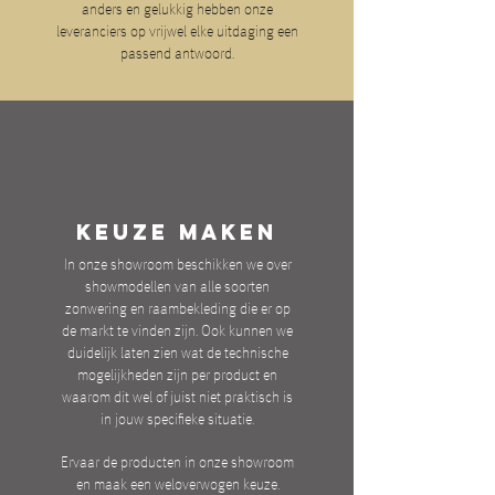
anders en gelukkig hebben onze
leveranciers op vrijwel elke uitdaging een
passend antwoord.
KEUZE MAKEN
In onze showroom beschikken we over
showmodellen van alle soorten
zonwering en raambekleding die er op
de markt te vinden zijn. Ook kunnen we
duidelijk laten zien wat de technische
mogelijkheden zijn per product en
waarom dit wel of juist niet praktisch is
in jouw specifieke situatie.
Ervaar de producten in onze showroom
en maak een weloverwogen keuze.