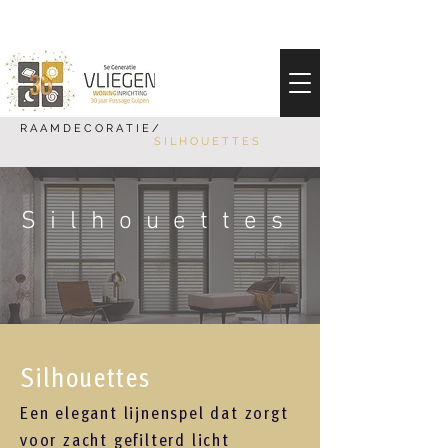
R A A M D E C O R A T I E /
S I L H O U E T T E S
Silhouettes
Silhouettes
Een elegant lijnenspel dat zorgt
voor zacht gefilterd licht