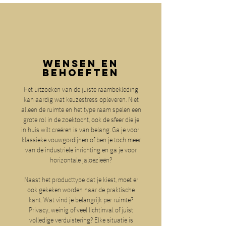
WENSEN EN
BEHOEFTEN
Het uitzoeken van de juiste raambekleding
kan aardig wat keuzestress opleveren. Niet
alleen de ruimte en het type raam spelen een
grote rol in de zoektocht, ook de sfeer die je
in huis wilt creëren is van belang. Ga je voor
klassieke vouwgordijnen of ben je toch meer
van de industriële inrichting en ga je voor
horizontale jaloezieën?
Naast het producttype dat je kiest, moet er
ook gekeken worden naar de praktische
kant. Wat vind je belangrijk per ruimte?
Privacy, weinig of veel lichtinval of juist
volledige verduistering? Elke situatie is