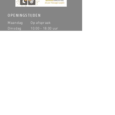
OPENINGSTIJDEN
Maandag
Op afspraak
Dinsdag
10.00 - 18.00
uur
Woensdag
Op afspraak
Donderdag
10.00 - 18.00
uur
Vrijdag
Op afspraak
Zaterdag
10.00 - 17.00
uur
Zondag
Op afspraak
Plan online een afspraak
CONTACT
Passage 6
6271 HB Gulpen
T:
043 - 450 1584