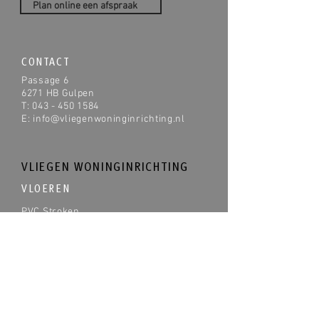
Plan online een afspraak
CONTACT
Passage 6
6271 HB Gulpen
T:
043 - 450 1584
E:
info@vliegenwoninginrichting.nl
VLIEGEN WONINGINRICHTING
VLOEREN
PVC Stroken
Vinyl
Laminaat
Marmoleum
Tapijt
Vloerkleden
Schoonloopzones