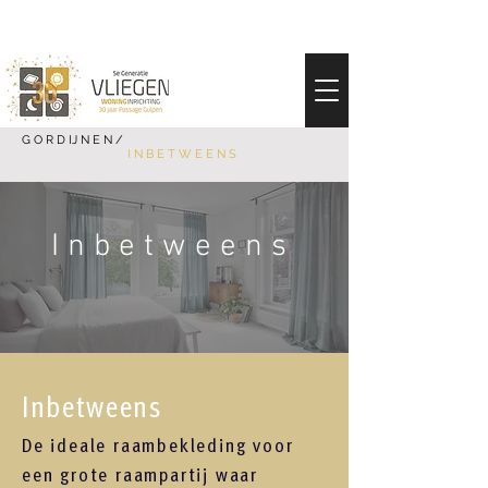
G O R D IJ N E N /
I N B E T W E E N S
Inbetweens
Inbetweens
De ideale raambekleding voor
een grote raampartij waar